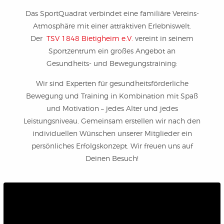
Das SportQuadrat verbindet eine familiäre Vereins-
Atmosphäre mit einer attraktiven Erlebniswelt.
Der
TSV 1848 Bietigheim e.V.
vereint in seinem
Sportzentrum ein großes Angebot an
Gesundheits- und Bewegungstraining:
Wir sind Experten für gesundheitsförderliche
Bewegung und Training in Kombination mit Spaß
und Motivation – jedes Alter und jedes
Leistungsniveau. Gemeinsam erstellen wir nach den
individuellen Wünschen unserer Mitglieder ein
persönliches Erfolgskonzept. Wir freuen uns auf
Deinen Besuch!