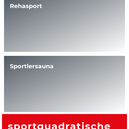
Rehasport
Sportlersauna
sportquadratische