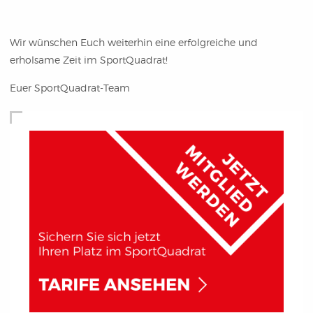
Wir wünschen Euch weiterhin eine erfolgreiche und
erholsame Zeit im SportQuadrat!
Euer SportQuadrat-Team