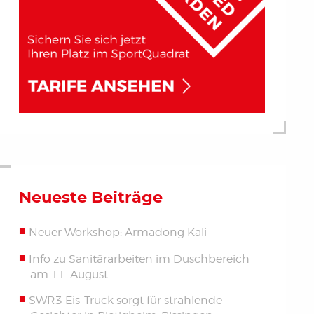
Neueste Beiträge
Neuer Workshop: Armadong Kali
Info zu Sanitärarbeiten im Duschbereich
am 11. August
SWR3 Eis-Truck sorgt für strahlende