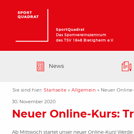
SportQuadrat
Das Sportvereinszentrum
des TSV 1848 Bietigheim e.V.
News
Sie sind hier:
Startseite
»
Allgemein
»
Neuer Online-
30. November 2020
Neuer Online-Kurs: T
Ab Mittwoch startet unser neuer Online-Kurs! Werde 