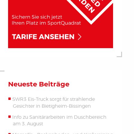
Neueste Beiträge
SWR3 Eis-Truck sorgt für strahlende
Gesichter in Bietigheim-Bissingen
Info zu Sanitärarbeiten im Duschbereich
am 3. August