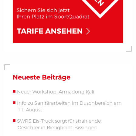
Neueste Beiträge
Neuer Workshop: Armadong Kali
Info zu Sanitärarbeiten im Duschbereich am
11. August
SWR3 Eis-Truck sorgt für strahlende
Gesichter in Bietigheim-Bissingen