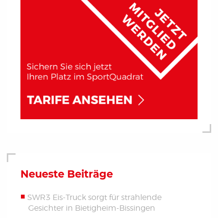
Neueste Beiträge
SWR3 Eis-Truck sorgt für strahlende
Gesichter in Bietigheim-Bissingen