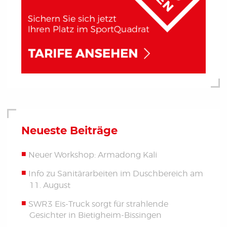
Neueste Beiträge
Neuer Workshop: Armadong Kali
Info zu Sanitärarbeiten im Duschbereich am
11. August
SWR3 Eis-Truck sorgt für strahlende
Gesichter in Bietigheim-Bissingen