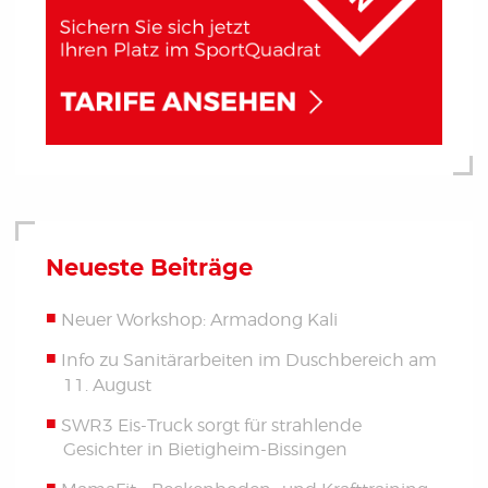
Neueste Beiträge
Neuer Workshop: Armadong Kali
Info zu Sanitärarbeiten im Duschbereich am
11. August
SWR3 Eis-Truck sorgt für strahlende
Gesichter in Bietigheim-Bissingen