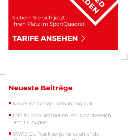
Neueste Beiträge
Neuer Workshop: Armadong Kali
Info zu Sanitärarbeiten im Duschbereich
am 11. August
SWR3 Eis-Truck sorgt für strahlende