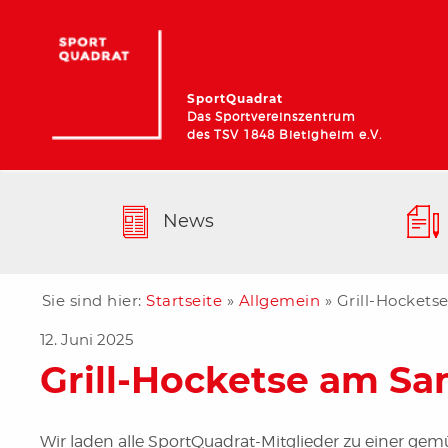
SportQuadrat
Das Sportvereinszentrum
des TSV 1848 Bietigheim e.V.
News
Sie sind hier:
Startseite
»
Allgemein
»
Grill-Hocketse
12. Juni 2025
Grill-Hocketse am Sam
Wir laden alle SportQuadrat-Mitglieder zu einer gem