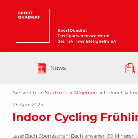
SportQuadrat
Das Sportvereinszentrum
des TSV 1848 Bietigheim e.V.
News
Sie sind hier:
Startseite
»
Allgemein
»
Indoor Cycling
23. April 2024
Indoor Cycling Frühli
Lasst Euch überraschen! Euch erwarten 60 Minuten In