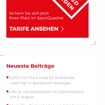
Neueste Beiträge
SWR3 Eis-Truck sorgt für strahlende
Gesichter in Bietigheim-Bissingen
Info zu Sanitärarbeiten im Duschbereich
am 3. August