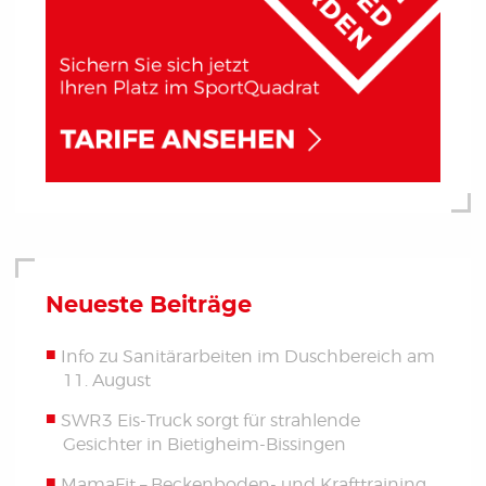
Neueste Beiträge
Info zu Sanitärarbeiten im Duschbereich am
11. August
SWR3 Eis-Truck sorgt für strahlende
Gesichter in Bietigheim-Bissingen
MamaFit – Beckenboden- und Krafttraining