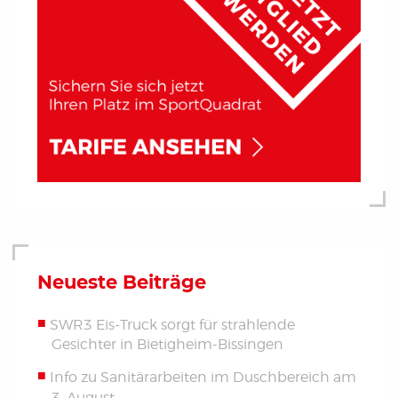
Neueste Beiträge
SWR3 Eis-Truck sorgt für strahlende
Gesichter in Bietigheim-Bissingen
Info zu Sanitärarbeiten im Duschbereich am
3. August