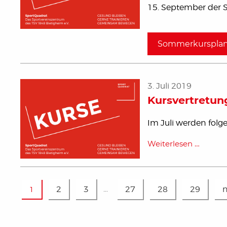
15. September der 
Sommerkurspla
3. Juli 2019
Kursvertretun
Im Juli werden folge
Weiterlesen …
2
3
…
27
28
29
n
1