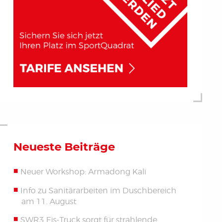
Neueste Beiträge
Neuer Workshop: Armadong Kali
Info zu Sanitärarbeiten im Duschbereich
am 11. August
SWR3 Eis-Truck sorgt für strahlende