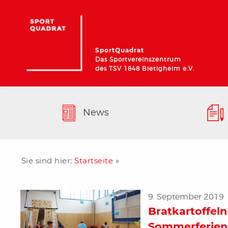
SportQuadrat
Das Sportvereinszentrum
des TSV 1848 Bietigheim e.V.
News
Sie sind hier:
Startseite
»
9. September 2019
Bratkartoffel
Sommerferie